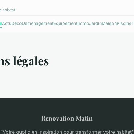
e habitat
l
Actu
Déco
Déménagement
Équipement
Immo
Jardin
Maison
Piscine
T
s légales
Renovation Matin
“Votre quotidien inspiration pour transformer votre habitat”