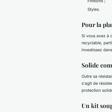
Finitions ;
Styles.
Pour la pla
Si vous avez à c
recyclable, part
investissez dans
Solide co
Outre sa résista
s'agit de résist
protection solid
Un kit soup