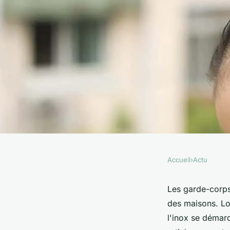
Accueil
›
Actu
ACTU
Pourquoi choisir l'i
Les garde-corps 
des maisons. Lo
garde-corps extérie
l'inox se démar