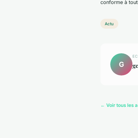
conforme à toute
Actu
EC
G
ge
← Voir tous les a