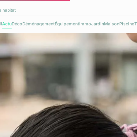
e habitat
l
Actu
Déco
Déménagement
Équipement
Immo
Jardin
Maison
Piscine
T