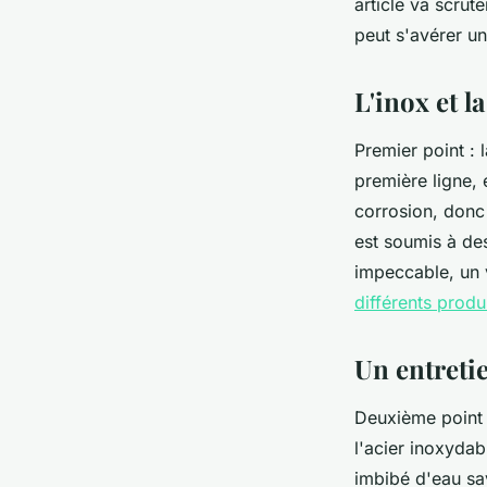
article va scrut
peut s'avérer un
geneviève
•
23 septembre 2023
•
3 min de lecture
L'inox et l
Premier point : 
première ligne, 
corrosion, donc 
est soumis à de
impeccable, un 
différents produ
Un entretie
Deuxième point 
l'acier inoxyda
imbibé d'eau sav