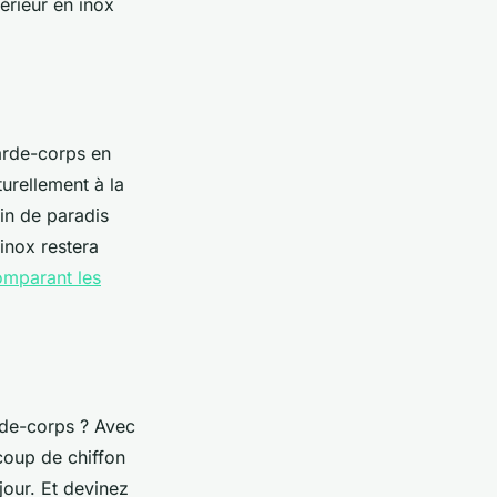
érieur en inox
garde-corps en
turellement à la
in de paradis
inox restera
omparant les
rde-corps ? Avec
coup de chiffon
jour. Et devinez